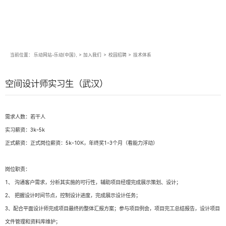
当前位置：
乐动网站-乐动(中国),
>
加入我们
>
校园招聘
>
技术体系
空间设计师实习生（武汉）
需求人数：若干人
实习薪资：3k-5k
正式薪资：正式岗位薪资：5k-10K，年终奖1-3个月（看能力浮动）
岗位职责：
1、 沟通客户需求，分析其实施的可行性，辅助项目经理完成展示策划、设计；
2、 把握设计时间节点，控制设计进度，完成展示设计任务；
3、配合平面设计师完成项目最终的整体汇报方案；参与项目例会，项目完工总结报告，设计项目
文件管理和资料库维护；