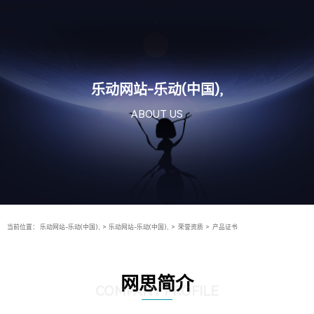
乐动网站-乐动(中国),
ABOUT US
当前位置：
乐动网站-乐动(中国),
>
乐动网站-乐动(中国),
>
荣誉资质
>
产品证书
网思简介
COMPANY PROFILE