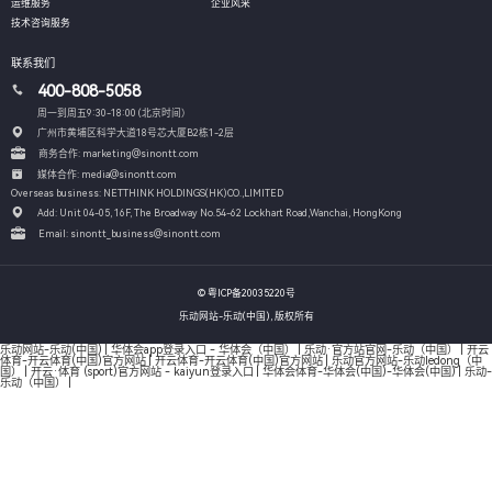
运维服务
企业风采
技术咨询服务
联系我们
400-808-5058
周一到周五9:30-18:00 (北京时间）
广州市黄埔区科学大道18号芯大厦B2栋1-2层
商务合作: marketing@sinontt.com
媒体合作: media@sinontt.com
Overseas business: NETTHINK HOLDINGS(HK)CO.,LIMITED
Add: Unit 04-05, 16F, The Broadway No.54-62 Lockhart Road,
Wanchai, HongKong
Email: sinontt_business@sinontt.com
© 粤ICP备20035220号
乐动网站-乐动(中国), 版权所有
乐动网站-乐动(中国)
|
华体会app登录入口 - 华体会（中国）
|
乐动·官方站官网-乐动（中国）
|
开云
体育-开云体育(中国)官方网站
|
开云体育-开云体育(中国)官方网站
|
乐动官方网站-乐动ledong（中
国）
|
开云·体育 (sport)官方网站 - kaiyun登录入口
|
华体会体育-华体会(中国)-华体会(中国)
|
乐动-
乐动（中国）
|