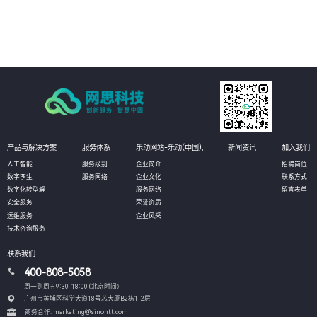
04
通过深度挖掘业务数据，AI技术可以发现新的业务模式和增长点，为客户创造
更多的商业价值。
产品与解决方案
服务体系
乐动网站-乐动(中国),
新闻资讯
加入我们
人工智能
服务级别
企业简介
招聘岗位
数字孪生
服务网络
企业文化
联系方式
数字化转型解
服务网络
留言表单
安全服务
荣誉资质
运维服务
企业风采
技术咨询服务
联系我们
400-808-5058
周一到周五9:30-18:00 (北京时间）
广州市黄埔区科学大道18号芯大厦B2栋1-2层
商务合作: marketing@sinontt.com