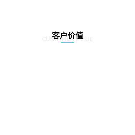
客户价值
CUSTOMER VALUE
01
显著提高业务处理速度，通过精准的数据分析和挖掘，发现潜在的风险点和异
常交易，确保业务的准确性和合规性。
02
客户能够降低运营成本，减少风险暴露，提升企业的竞
争力和稳健性。
03
客户依靠数据驱动的决策支持，制定更有效的业务策略和风险管理方案。