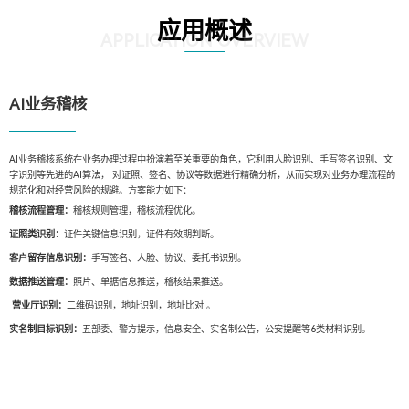
应用概述
APPLICATION OVERVIEW
AI业务稽核
AI业务稽核系统在业务办理过程中扮演着至关重要的角色，它利用人脸识别、手写签名识别、文
字识别等先进的AI算法， 对证照、签名、协议等数据进行精确分析，从而实现对业务办理流程的
规范化和对经营风险的规避。方案能力如下：
稽核流程管理：
稽核规则管理，稽核流程优化。
证照类识别：
证件关键信息识别，证件有效期判断。
客户留存信息识别：
手写签名、人脸、协议、委托书识别。
数据推送管理：
照片、单据信息推送，稽核结果推送。
营业厅识别：
二维码识别，地址识别，地址比对 。
实名制目标识别：
五部委、警方提示，信息安全、实名制公告，公安提醒等6类材料识别。