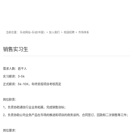
当前位置：
乐动网站-乐动(中国),
>
加入我们
>
校园招聘
>
市场体系
销售实习生
需求人数：若干人
实习薪资：3-5k
正式薪资：5k-10K，年终奖视项目考核而定
岗位职责：
1、负责协助通信行业业务拓展，完成销售目标；
2、负责协助公司业务产品在市场的推进和项目的商务谈判、合同签订、回款和二次销售等工作；
岗位要求：