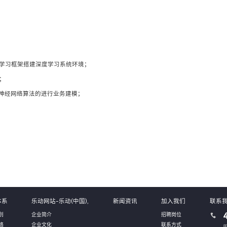
种主流深度学习框架搭建深度学习系统环境；
；
神经网络算法的进行业务建模；
体系
乐动网站-乐动(中国),
新闻资讯
加入我们
联系
别
企业简介
招聘岗位
络
企业文化
联系方式