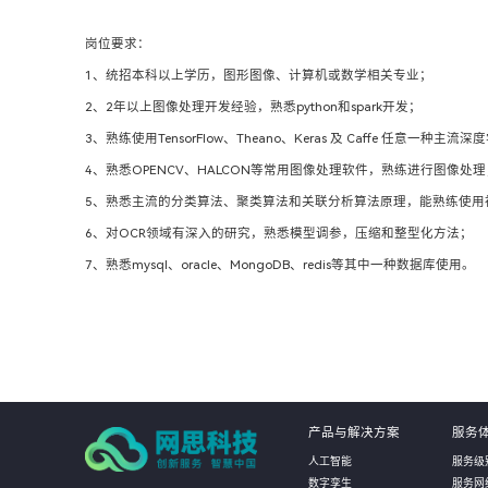
岗位要求：
1、统招本科以上学历，图形图像、计算机或数学相关专业；
2、2年以上图像处理开发经验，熟悉python和spark开发；
3、熟练使用TensorFlow、Theano、Keras 及 Caffe 任意一
4、熟悉OPENCV、HALCON等常用图像处理软件，熟练进行图像处理
5、熟悉主流的分类算法、聚类算法和关联分析算法原理，能熟练使用
6、对OCR领域有深入的研究，熟悉模型调参，压缩和整型化方法；
7、熟悉mysql、oracle、MongoDB、redis等其中一种数据库使用。
产品与解决方案
服务
人工智能
服务级
数字孪生
服务网