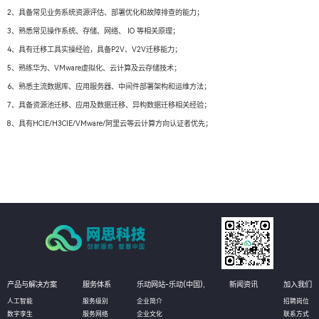
2、具备常见业务系统资源评估、部署优化和故障排查的能力；
3、熟悉常见操作系统、存储、网络、 IO 等相关原理；
4、具有迁移工具实操经验，具备P2V、V2V迁移能力；
5、熟练华为、VMware虚拟化、云计算及云存储技术；
6、熟悉主流数据库、应用服务器、中间件部署架构和运维方法；
7、具备资源池迁移、应用及数据迁移、异构数据迁移相关经验；
8、具有HCIE/H3CIE/VMware/阿里云等云计算方向认证者优先；
产品与解决方案
服务体系
乐动网站-乐动(中国),
新闻资讯
加入我们
人工智能
服务级别
企业简介
招聘岗位
数字孪生
服务网络
企业文化
联系方式