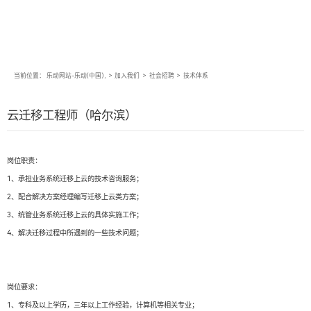
当前位置：
乐动网站-乐动(中国),
>
加入我们
>
社会招聘
>
技术体系
云迁移工程师（哈尔滨）
岗位职责：
1、承担业务系统迁移上云的技术咨询服务；
2、配合解决方案经理编写迁移上云类方案；
3、统管业务系统迁移上云的具体实施工作；
4、解决迁移过程中所遇到的一些技术问题；
岗位要求：
1、专科及以上学历，三年以上工作经验，计算机等相关专业；