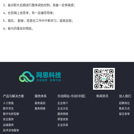
3、能对影片后期进行整体调色控制，具备一定审美感；
4、在剪辑上会思考，有一定编导思维；
5、踏实， 勤奋，愿意在工作中不断学习，提高自我；
6、能与同事友好相处。
产品与解决方案
服务体系
乐动网站-乐动(中国),
新闻资讯
加入我们
人工智能
服务级别
企业简介
招聘岗位
数字孪生
服务网络
企业文化
联系方式
数字化转型解
服务网络
留言表单
安全服务
荣誉资质
运维服务
企业风采
技术咨询服务