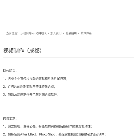
当前位置：
乐动网站-乐动(中国),
>
加入我们
>
社会招聘
>
技术体系
视频制作（成都）
岗位职责：
1、各类企业宣传片视频的剪辑和片头片尾包装；
2、广告片的后期剪辑与整体特效合成；
3、特效及动画制作并了解后期合成软件。
岗位要求：
1、热爱影视，责任心强，有强烈的兴趣和后期制作的主观能动性；
2、熟练使用After Effect、Photo Shop、熟练掌握视频剪辑和特效包装软件；