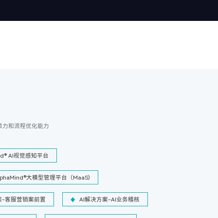
策力和流程优化能力
ind® AI视觉感知平台
lphaMind®大模型管理平台（MaaS)
案-客服营销案前置
AI解决方案-AI业务稽核